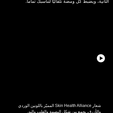
الثانية، ويضبط كل ومضة تلقائيّاً لتناسبك تماماً.
شعار Skin Health Alliance المميّز باللونين الوردي
والأزرق، يجمع بين شكل البصمة والقلب واليد.