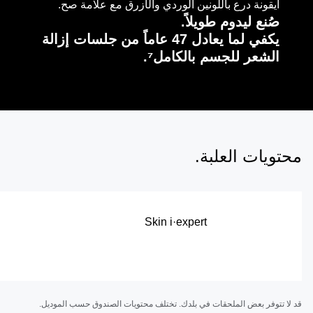
أيقونة درع باللونين الوردي والأزرق مع علامة صح.
صُنع ليدوم طويلاً.
يكفي لما يعادل 47 عاماً من جلسات إزالة
الشعر للجسم بالكامل⁷.
محتويات العلبة.
Skin i·expert
قد لا تتوفر بعض الملحقات في بلدك. تختلف محتويات الصندوق حسب الموديل.