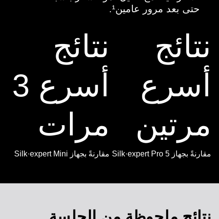
حتى بعد مرور عامين¹.
نتائج
نتائج
أسرع
أسرع 3
مرتين
مرات
مقارنةً بجهاز Silk·expert Pro 5
مقارنةً بجهاز Silk·expert Mini
نتائج ملحوظة من الجلسة