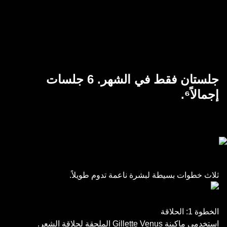
كاملين¹. ابدئي بجلسة واحدة كل أسبوعين لمجموع 6 جلسات، مع
إمكانية معالجة كامل الجسم في 10 دقائق فقط⁵. ثم استخدميه
فقط عند الحاجة.
جلستان فقط في الشهر. 6 جلسات
إجمالاً⁶.
ثلاث خطوات بسيطة لبشرة ناعمة تدوم طويلاً.
الخطوة 1: الحلاقة
استخدمي ماكينة Gillette Venus الملحقة لحلاقة الشعر.