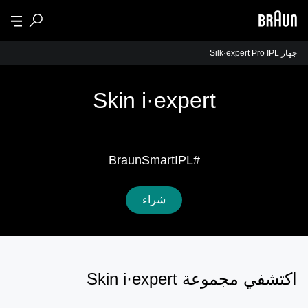
جهاز Silk·expert Pro IPL
Skin i·expert
استمتعي ببشرة ناعمة تدوم لعامين كاملين.¹
#BraunSmartIPL
شراء
اكتشفي مجموعة Skin i·expert