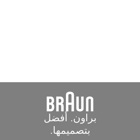
براون. أفضل
بتصميمها.