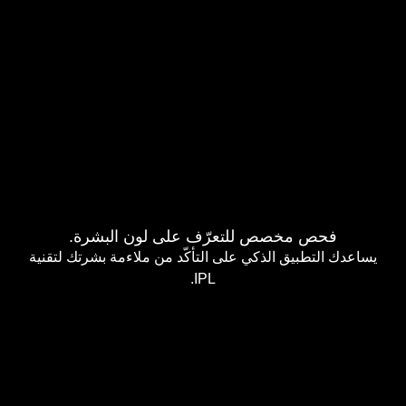
يعمل جهاز IPL الذكي من براون على تصميم خطط علاجية
مخصصة تناسب احتياجاتك ومستوى نمو الشعر، ويتابع معك
مواعيد الجلسات، ويرشدك بذكاء خطوة بخطوة خلال الجلسة.
فحص مخصص للتعرّف على لون البشرة.
يساعدك التطبيق الذكي على التأكّد من ملاءمة بشرتك لتقنية
IPL.