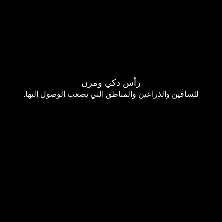
رأس ذكي ومرن
للساقين والذراعين والمناطق التي يصعب الوصول إليها.
وفّري وقتك مع أسرع جهاز IPL
من براون.
مع جهاز Skin i·expert، احصلي على بشرة ناعمة لمدة عامين