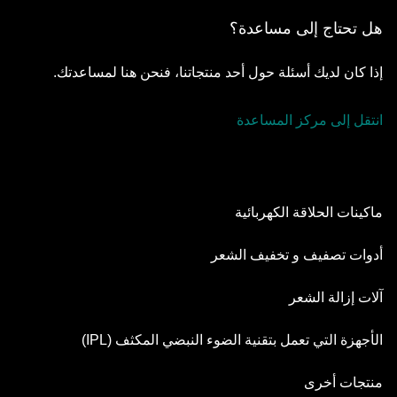
هل تحتاج إلى مساعدة؟
إذا كان لديك أسئلة حول أحد منتجاتنا، فنحن هنا لمساعدتك.
انتقل إلى مركز المساعدة
ماكينات الحلاقة الكهربائية
Series 9 Pro
أدوات تصفيف و تخفيف الشعر
Series 8
أدوات تهذيب اللحية
آلات إزالة الشعر
Series 7
مجموعة التصفيف الكل في واحد
آلة إزالة الشعر Silk·épil SkinSpa
الأجهزة التي تعمل بتقنية الضوء النبضي المكثف (IPL)
Series 6
أداة العناية بالجسم
آلة Silk·épil 9 Flex
Series 5
جهاز سكين آي.إكسبرت
منتجات أخرى
سيريز X