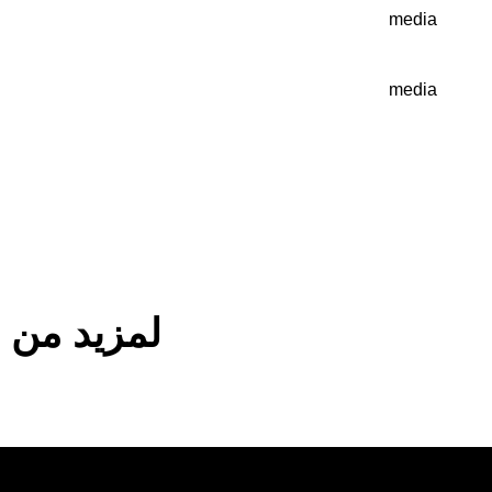
media
كيفية استخدام مرفقات EasyClick
media
لمزيد من الم