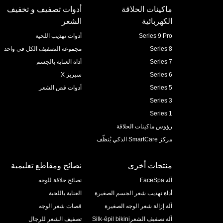
ماكينات الحلاقة
أدوات تصفيف و تخفيف
الكهربائية
الشعر
Series 9 Pro
أدوات تهذيب اللحية
Series 8
مجموعة التصفيف الكل في واحد
Series 7
أداة العناية بالجسم
Series 6
سيريز X
Series 5
أدوات قص الشعر
Series 3
Series 1
رؤوس ماكينات الحلاقة
مركز SmartCare الذكي يُنظّف
منتجات أخرى
نصائح ومقاطع تعليمية
آلة FaceSpa
نصائح حلاقة للوجه
أداة تهذيب شعر الجسم الصغيرة
العناية باللحية
آلة إزالة شعر الوجه الصغيرة
قصات شعر الوجه
آلة تصفيف الشعرSilk·épil bikini
تصفيف الشعر للرجال