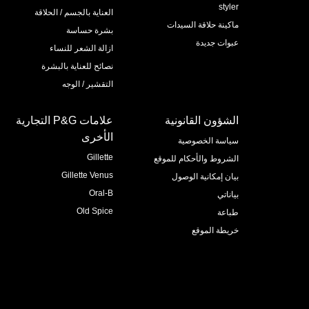
styler
العناية بالجسم / الحلاقة
ماكينة حلاقة السيدات
بشرة حساسة
عبوات جديدة
ازالة الشعر للنساء
نصائح للعناية بالبشرة
التقشير / الوجه
الشؤون القانونية
علامات P&G التجارية
الأخرى
سياسة الخصوصية
Gillette
الشروط والأحكام للموقع
Gillette Venus
بيان إمكانية الوصول
Oral-B
بياناتي
Old Spice
طباعة
خريطة الموقع