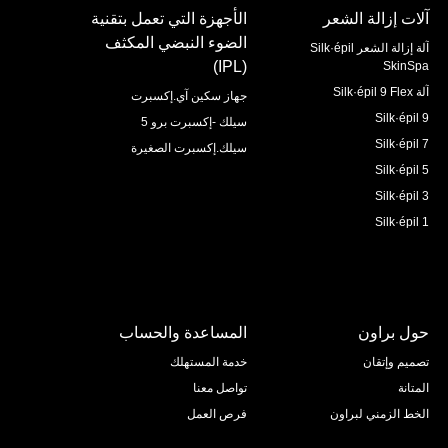
آلات إزالة الشعر
الأجهزة التي تعمل بتقنية
الضوء النبضي المكثف
آلة إزالة الشعر Silk·épil
(IPL)
SkinSpa
آلة Silk·épil 9 Flex
جهاز سكين آي.إكسبرت
Silk·épil 9
سيلك -إكسبرت برو 5
Silk·épil 7
سيلك.إكسبرت الصغيرة
Silk·épil 5
Silk·épil 3
Silk·épil 1
حول براون
المساعدة والحساب
تصميم وإتقان
خدمة المستهلك
المتانة
تواصل معنا
الخط الزمني لبراون
فرص العمل