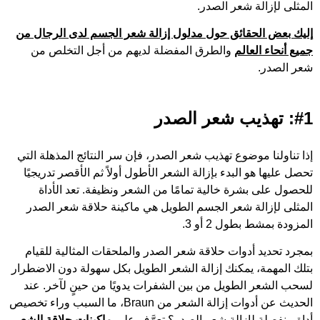
المثلى لإزالة شعر الصدر.
إليك بعض الحقائق حول مدلول إزالة شعر الجسم لدى الرجال من
جميع أنحاء العالم
والطرق المفضلة لديهم من أجل التخلص من
شعر الصدر.
#1: تهذيب شعر الصدر
إذا تناولنا موضوع تهذيب شعر الصدر، فإن سر النتائج المذهلة التي
تحصل عليها هو البدء بإزالة الشعر الأطول أولاً ثم الأقصر تدريجيًا
للحصول على بشرة خالية تمامًا من الشعر ونظيفة. تعد الأداة
المثلى لإزالة شعر الجسم الطويل هي ماكينة حلاقة شعر الصدر
المزودة بمشط بطول 2 أو 3.
بمجرد تحديد أدوات حلاقة شعر الصدر والملحقات المثالية للقيام
بتلك المهمة، يمكنك إزالة الشعر الطويل بكل سهولة دون الاضطرار
لسحب الشعر الطويل من بين الشفرات يدويًا من حينٍ لآخر. عند
الحديث عن أدوات إزالة الشعر من Braun، ما السبب وراء تخصيص
أداة منفصلة لإزالة شعر الصدر؟ تعرَّف على
ماكينات حلاقة الشعر