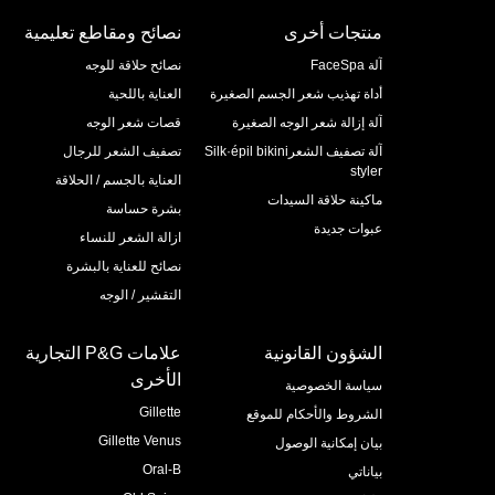
منتجات أخرى
نصائح ومقاطع تعليمية
آلة FaceSpa
نصائح حلاقة للوجه
أداة تهذيب شعر الجسم الصغيرة
العناية باللحية
آلة إزالة شعر الوجه الصغيرة
قصات شعر الوجه
آلة تصفيف الشعرSilk·épil bikini
تصفيف الشعر للرجال
styler
العناية بالجسم / الحلاقة
ماكينة حلاقة السيدات
بشرة حساسة
عبوات جديدة
ازالة الشعر للنساء
نصائح للعناية بالبشرة
التقشير / الوجه
الشؤون القانونية
علامات P&G التجارية
الأخرى
سياسة الخصوصية
Gillette
الشروط والأحكام للموقع
Gillette Venus
بيان إمكانية الوصول
Oral-B
بياناتي