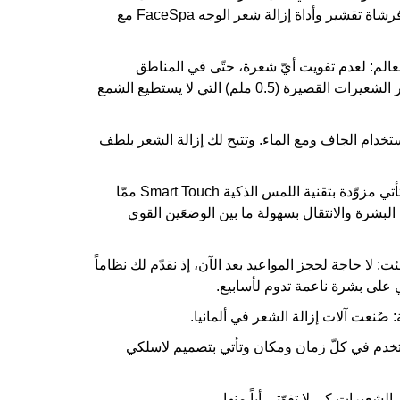
ويشتمل على وسادة تدليك وفرشاة تقشير وأداة إزالة شعر الوجه FaceSpa مع
الم:
لعدم تفويت أيّ شعرة، حتّى في المناطق
الصعبة. تلتقط آلة إزالة الشعر الشعيرات القصيرة (0.5 ملم) التي لا يستطيع الشمع
تخدام الجاف ومع الماء. وتتيح لك إزالة الشعر بلطف
تأتي مزوّدة بتقنية اللمس الذكية Smart Touch ممّا
بشرة والانتقال بسهولة ما بين الوضعَين القوي
ئت:
لا حاجة لحجز المواعيد بعد الآن، إذ نقدّم لك نظاماً
ي على بشرة ناعمة تدوم لأسابيع.
:
صُنعت آلات إزالة الشعر في ألمانيا.
خدم في كلّ زمان ومكان وتأتي بتصميم لاسلكي
لشعيرات كي لا تفوّتي أياً منها.