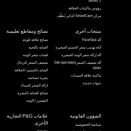
Series 1
رؤوس ماكينات الحلاقة
مركز SmartCare الذكي يُنظّف
منتجات أخرى
نصائح ومقاطع تعليمية
آلة FaceSpa
نصائح حلاقة للوجه
أداة تهذيب شعر الجسم الصغيرة
العناية باللحية
آلة إزالة شعر الوجه الصغيرة
قصات شعر الوجه
آلة تصفيف الشعرSilk·épil bikini
تصفيف الشعر للرجال
styler
العناية بالجسم / الحلاقة
ماكينة حلاقة السيدات
بشرة حساسة
عبوات جديدة
ازالة الشعر للنساء
نصائح للعناية بالبشرة
التقشير / الوجه
الشؤون القانونية
علامات P&G التجارية
الأخرى
سياسة الخصوصية