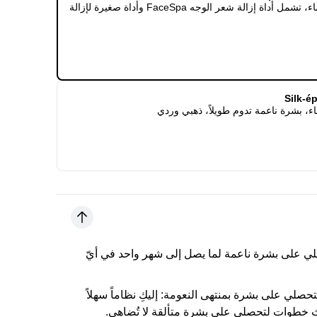
من براون، للاستخدام الجاف ومع الماء، تشمل أداة إزالة شعر الوجه FaceSpa وأداة صغيرة لإزالة
ء، بشرة ناعمة تدوم طويلاً، ذهبي وردي
 على بشرة ناعمة لما يصل إلى شهر واحد في أيّ
لتحصلي على بشرة بمنتهى النعومة:
إليكِ نظاماً سهلاً
لاث خطوات لتحصلي على بشرة متألقة لا تُضاهى.