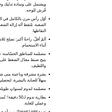
فُرش للوجه.
أوّل رأس مرن بالكامل في الع
التقاطها.
ألمٌ أقلّ، راحةٌ أكبر:
تصلح للاس
أثناء الاستحمام.
مصمّمة للمناطق الحسّاسة:
يتيح ضبط معدّل الضغط على ال
واللطيف.
بشرة مشرقة وناعمة متى ش
سهلاً للعناية بالبشرة، لتحصل
مصمّمة لتدوم لسنواتٍ طويلة
بطارية تدوم لـ50 دقيقة¹:
تُست
وعملي للغاية.
ضوء Smart Light:
يبرز أصغر ا