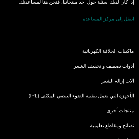
إذا كان لديك أسئلة حول أحد منتجاتنا، فنحن هنا لمساعدتك.
انتقل إلى مركز المساعدة
ماكينات الحلاقة الكهربائية
Series 9 Pro
أدوات تصفيف و تخفيف الشعر
Series 8
أدوات تهذيب اللحية
آلات إزالة الشعر
Series 7
مجموعة التصفيف الكل في واحد
آلة إزالة الشعر Silk·épil SkinSpa
الأجهزة التي تعمل بتقنية الضوء النبضي المكثف (IPL)
Series 6
أداة العناية بالجسم
آلة Silk·épil 9 Flex
Series 5
جهاز سكين آي.إكسبرت
منتجات أخرى
سيريز X
Silk·épil 9
Series 3
سيلك -إكسبرت برو 5
أدوات قص الشعر
آلة FaceSpa
نصائح ومقاطع تعليمية
Silk·épil 7
Series 1
سيلك.إكسبرت الصغيرة
أداة تهذيب شعر الجسم الصغيرة
Silk·épil 5
رؤوس ماكينات الحلاقة