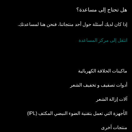
هل تحتاج إلى مساعدة؟
إذا كان لديك أسئلة حول أحد منتجاتنا، فنحن هنا لمساعدتك.
انتقل إلى مركز المساعدة
ماكينات الحلاقة الكهربائية
Series 9 Pro
أدوات تصفيف و تخفيف الشعر
Series 8
أدوات تهذيب اللحية
آلات إزالة الشعر
Series 7
مجموعة التصفيف الكل في واحد
آلة إزالة الشعر Silk·épil SkinSpa
الأجهزة التي تعمل بتقنية الضوء النبضي المكثف (IPL)
Series 6
أداة العناية بالجسم
آلة Silk·épil 9 Flex
Series 5
جهاز سكين آي.إكسبرت
منتجات أخرى
سيريز X