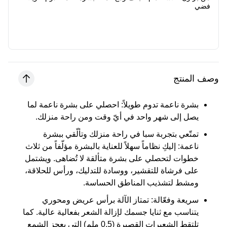
فضي
وصف المنتج
بشرة ناعمة تدوم طويلاً:
احصلي على بشرة ناعمة لما
يصل إلى شهر واحد في أيّ وقت ومن راحة منزلك.
تمتّعي بتجربة سبا في راحة منزلك وتألّقي ببشرة
ناعمة:
إليكِ نظاماً سهلاً للعناية بالبشرة مؤلّفاً من ثلاث
خطوات لتحصلي على بشرة متألقة لا تُضاهى. ويشتمل
على فرشاة للتقشير، ووسادة للتدليك، ورأس للحلاقة،
ومشط لتشذيب المناطق الحساسة.
سريعة وفعّالة:
تمتاز الآلة برأس عريض ومحوري
يتناسب مع ثنايا جسمك لإزالة الشعر بفعالية عالية. كما
تلتقط الشعيرات القصيرة (0.5 ملم) التي يعجز الشمع