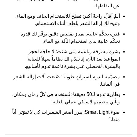
عن التقاطها.
ألمٌ أقلّ، راحةٌ أكبر:
تصلح للاستخدام الجاف ومع الماء.
وتتيح لك إزالة الشعر بلطف أثناء الاستحمام.
قدرة تحكّم عالية:
تمتاز بمقبض دقيق يوفّر لك قدرة
تحكّم عالية لدى استخدام الآلة مع الماء.
بشرة مشرقة وناعمة متى شئت:
لا حاجة لحجز
المواعيد بعد الآن، إذ نقدّم لك نظاماً سهلاً للعناية
بالبشرة، لتحصلي على بشرة ناعمة تدوم لأسابيع.
مصمّمة لتدوم لسنواتٍ طويلة:
صُنعت آلات إزالة الشعر
في ألمانيا.
بطارية تدوم لـ50 دقيقة¹:
تُستخدم في كلّ زمان ومكان.
وتأتي بتصميم لاسلكي عملي للغاية.
ضوء Smart Light:
يبرز أصغر الشعيرات كي لا تفوّتي أياً
منها."