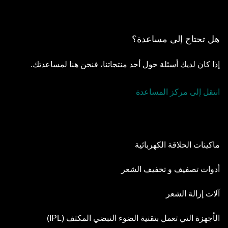
هل تحتاج إلى مساعدة؟
إذا كان لديك أسئلة حول أحد منتجاتنا، فنحن هنا لمساعدتك.
انتقل إلى مركز المساعدة
ماكينات الحلاقة الكهربائية
Series 9 Pro
أدوات تصفيف و تخفيف الشعر
Series 8
أدوات تهذيب اللحية
آلات إزالة الشعر
Series 7
مجموعة التصفيف الكل في واحد
آلة إزالة الشعر Silk·épil SkinSpa
الأجهزة التي تعمل بتقنية الضوء النبضي المكثف (IPL)
Series 6
أداة العناية بالجسم