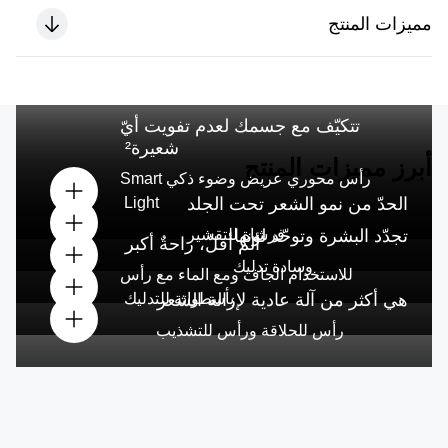
مميزات المنتج
تتكيّف مع جسمك لعدم تفويت أيّ
شعيرة²
أبرز مميزات المنتج
رأس محوري عريض وضوء ذكي Smart
الحدّ من نمو الشعر تحت الجلد
Light
تجدّد البشرة وتوحّد لونها
فرشاة للتقشير
ألمٌ أقلّ، راحةٌ أكبر
وسادة تدليك
للاستخدام الجاف ومع الماء مع رأس
هي أكثر من آلة عادية لإزالة الشعر
بأسطوانة للتدليك
رأس للحلاقة ورأس للتشذيب